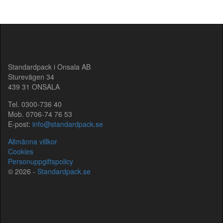
Standardpack i Onsala AB
Sturevägen 34
439 31 ONSALA
Tel. 0300-736 40
Mob. 0706-74 76 53
E-post:
info@standardpack.se
Allmänna villkor
Cookies
Personuppgiftspolicy
© 2026 -
Standardpack.se